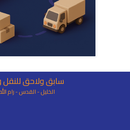
سابق ولاحق للنقل و
الخليل - القدس - رام الله